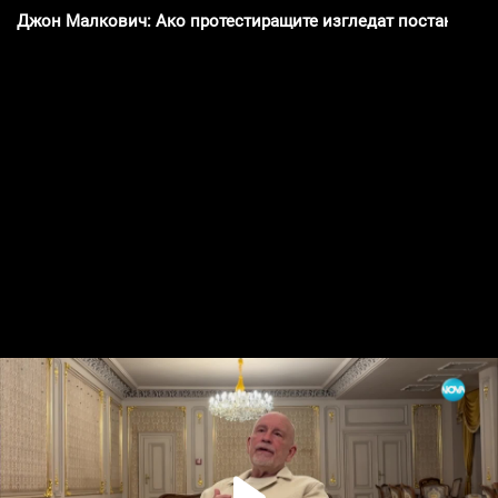
Джон Малкович: Ако протестиращите изгледат постановката,