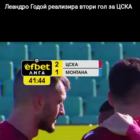
Леандро Годой реализира втори гол за ЦСКА