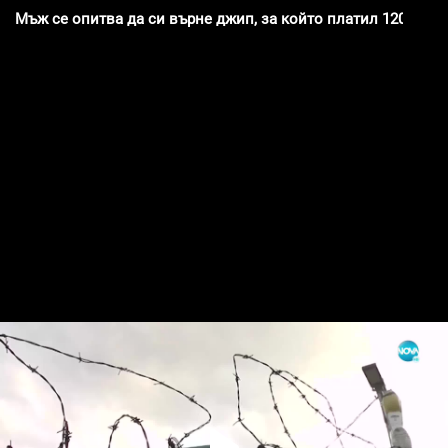
Мъж се опитва да си върне джип, за който платил 120 хиляд