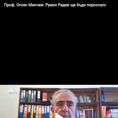
Проф. Огнян Минчев: Румен Радев ще бъде персонално отго