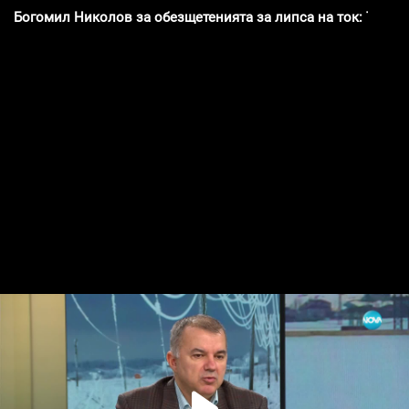
Богомил Николов за обезщетенията за липса на ток: Те са з