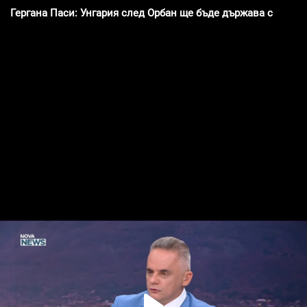
Гергана Паси: Унгария след Орбан ще бъде държава с мног