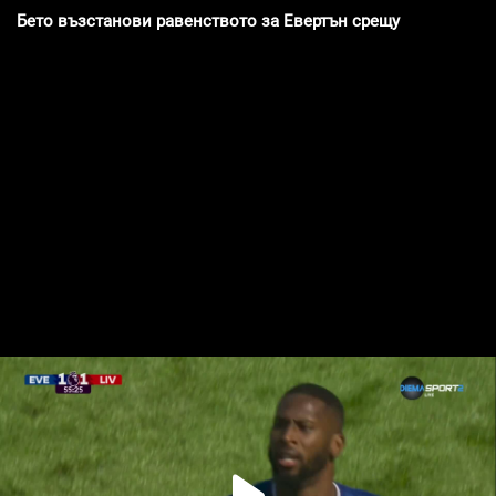
Бето възстанови равенството за Евертън срещу