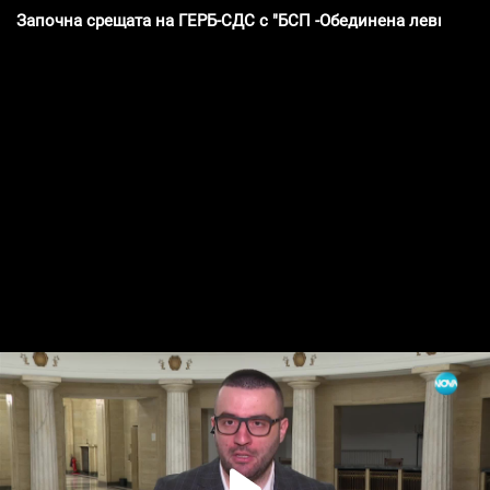
Започна срещата на ГЕРБ-СДС с "БСП -Обединена левица"