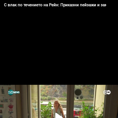
С влак по течението на Рейн: Приказни пейзажи и замъци 