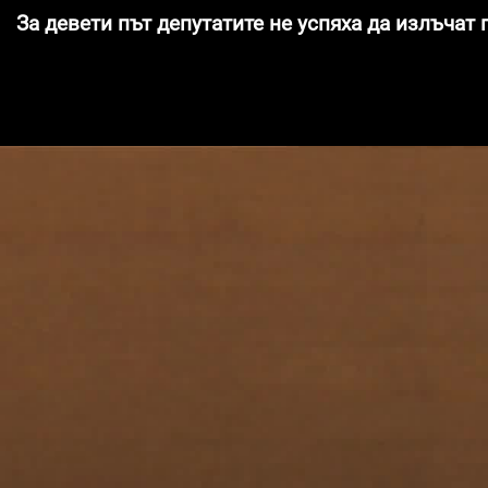
За девети път депутатите не успяха да излъчат