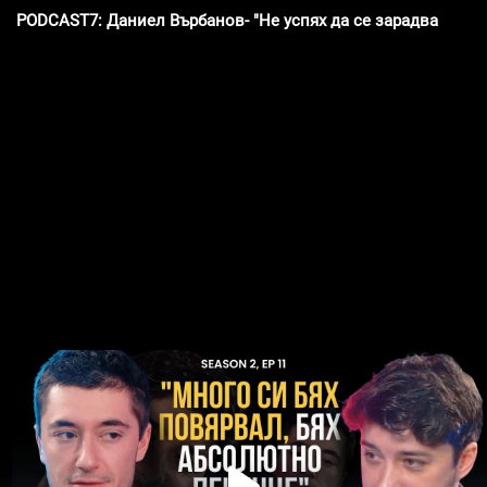
PODCAST7: Даниел Върбанов- "Не успях да се зарадвам, ког