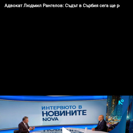
Адвокат Людмил Рангелов: Съдът в Сърбия сега ще решава