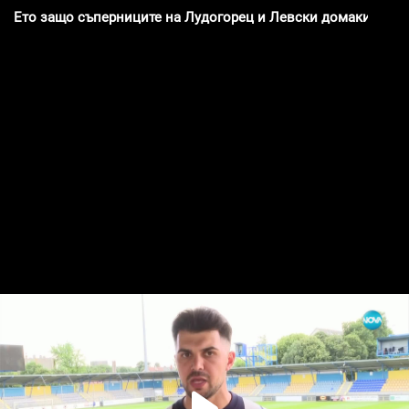
Ето защо съперниците на Лудогорец и Левски домакинства