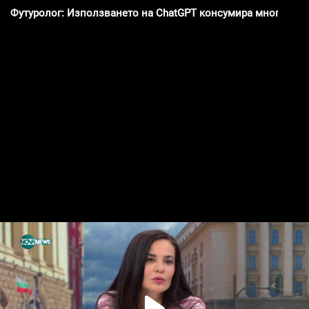
Футуролог: Използването на ChatGPT консумира много ене