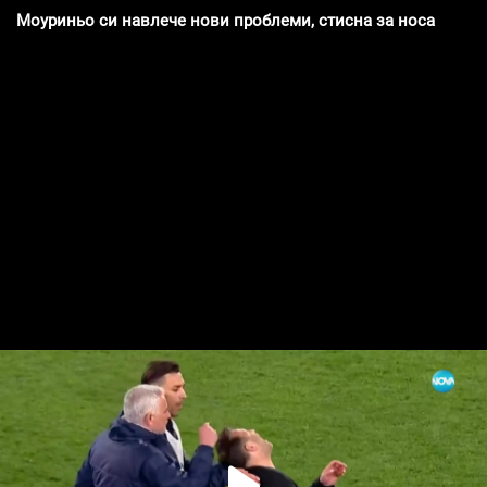
Моуриньо си навлече нови проблеми, стисна за носа трень