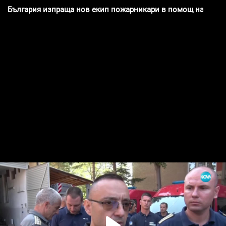
България изпраща нов екип пожарникари в помощ на Гърц