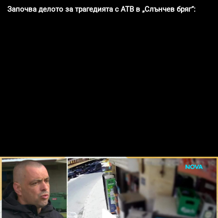
Започва делото за трагедията с АТВ в „Слънчев бряг“: Близ