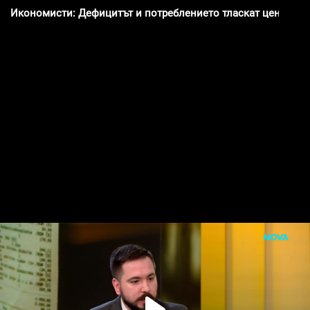
Икономисти: Дефицитът и потреблението тласкат цените н