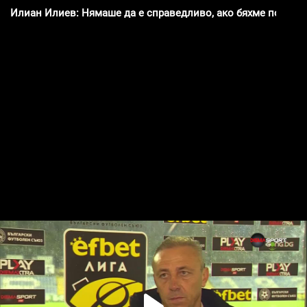
Илиан Илиев: Нямаше да е справедливо, ако бяхме победи