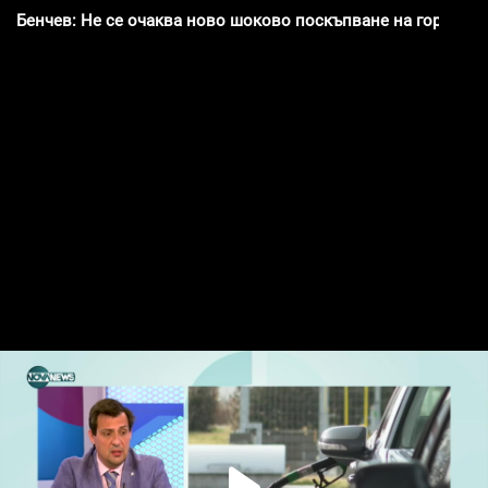
Бенчев: Не се очаква ново шоково поскъпване на горивата