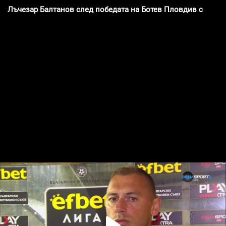
Лъчезар Балтанов след победата на Ботев Пловдив срещу 