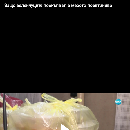
Защо зеленчуците поскъпват, а месото поевтинява