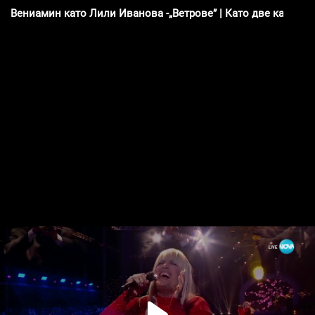
Вениамин като Лили Иванова -„Ветрове” | Като две капки в