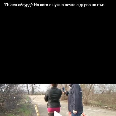
"Пълен абсурд": На кого е нужна печка с дърва на пътя?