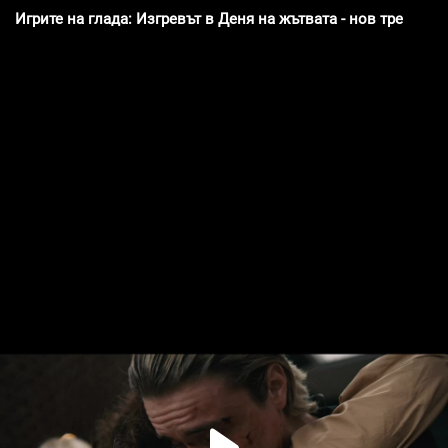
Игрите на глада: Изгревът в Деня на жътвата - нов трейлър 