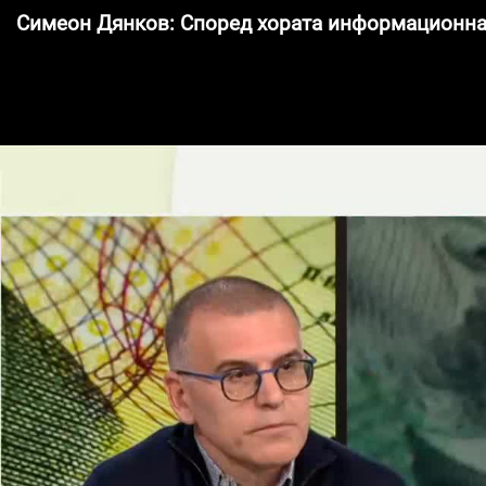
Симеон Дянков: Според хората информационнат