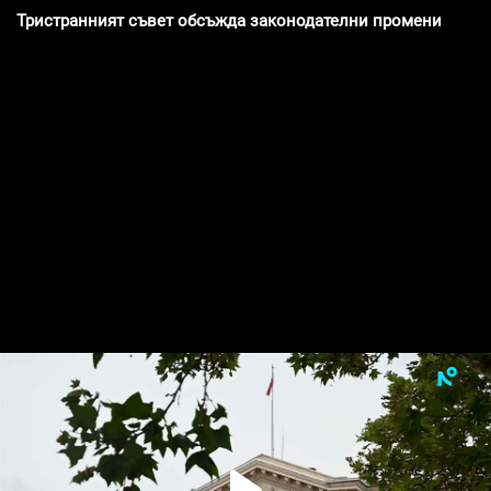
Тристранният съвет обсъжда законодателни промени срещ