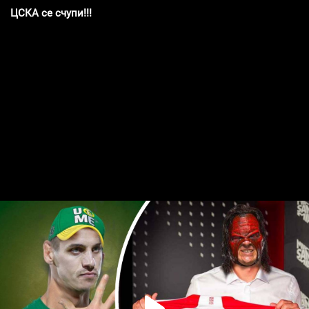
ЦСКА се счупи!!!