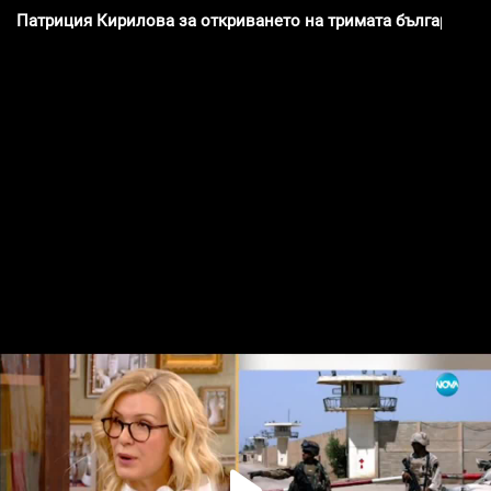
Патриция Кирилова за откриването на тримата българи, коит