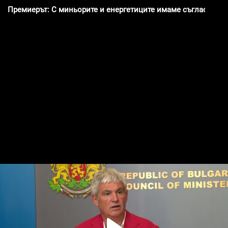
Премиерът: С миньорите и енергетиците имаме съгласие за