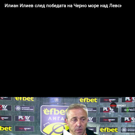
Илиан Илиев след победата на Черно море над Левски