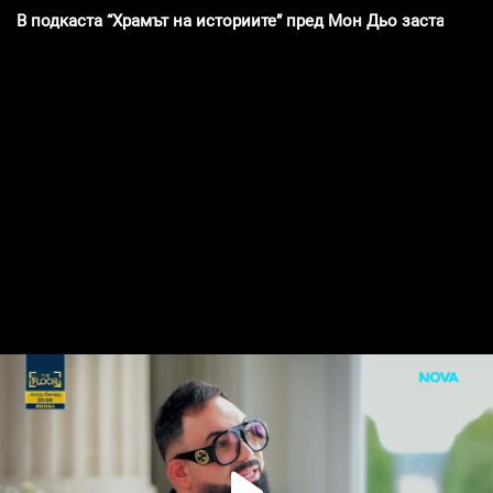
В подкаста “Храмът на историите” пред Мон Дьо застава о