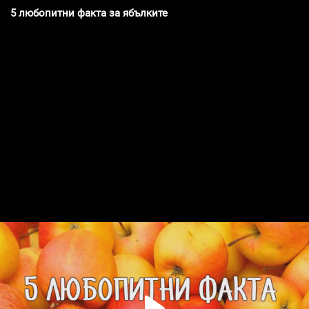
5 любопитни факта за ябълките