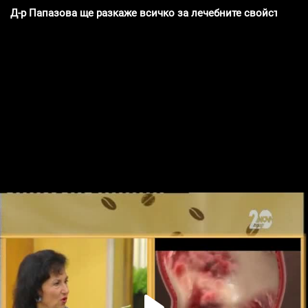
Д-р Папазова ще разкаже всичко за лечебните свойства на с