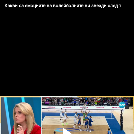
Какви са емоциите на волейболните ни звезди след триум