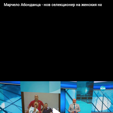
Марчело Абонданца - нов селекционер на женския национа