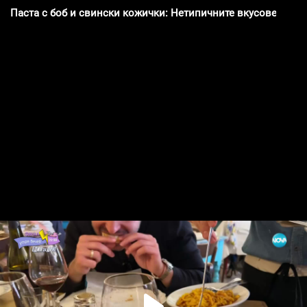
Паста с боб и свински кожички: Нетипичните вкусове на И