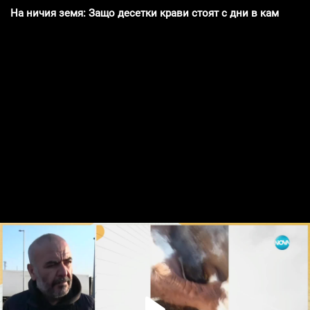
На ничия земя: Защо десетки крави стоят с дни в камион м