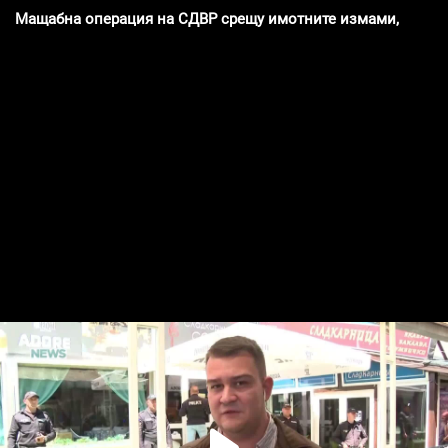
Мащабна операция на СДВР срещу имотните измами, има 