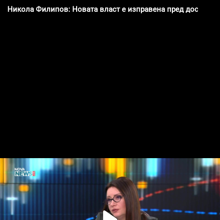
Никола Филипов: Новата власт е изправена пред доста фи