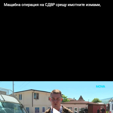
Мащабна операция на СДВР срещу имотните измами, има 