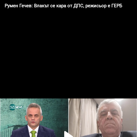
Румен Гечев: Влакът се кара от ДПС, режисьор е ГЕРБ и изп