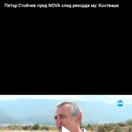
Петър Стойчев пред NOVA след рекорда му: Костваше ми м