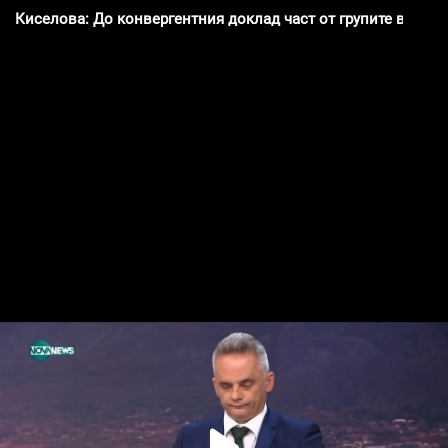
Киселова: До конвергентния доклад част от групите в НС 