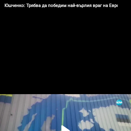
Юшченко: Трябва да победим най-върлия враг на Европа и с