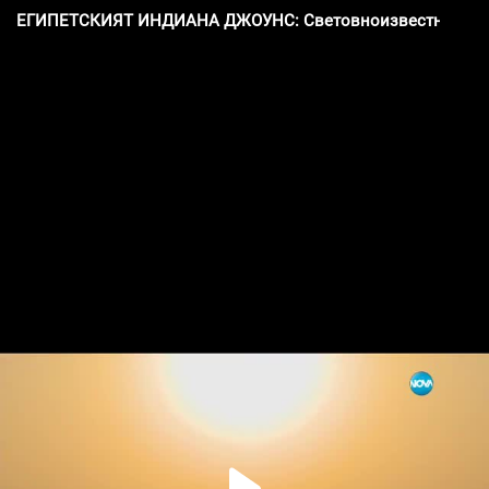
ЕГИПЕТСКИЯТ ИНДИАНА ДЖОУНС: Световноизвестният еги