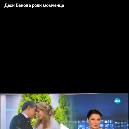
Деси Банова роди момченце