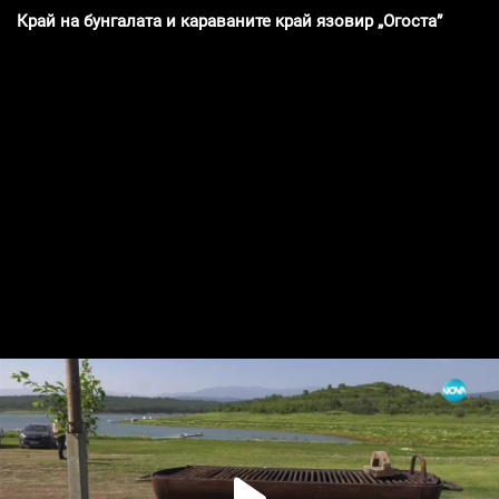
Край на бунгалата и караваните край язовир „Огоста”