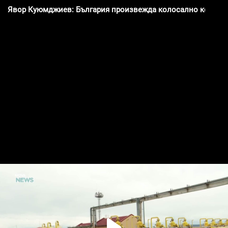
Явор Куюмджиев: България произвежда колосално количес