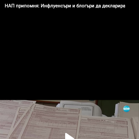
НАП припомня: Инфлуенсъри и блогъри да декларират дохо